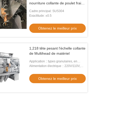
nourriture collante de poulet frais
imperméable
Cadre principal: SUS304
Exactitude: ±0.5
Obtenez le meilleur prix
1,218 tête pesant l'échelle collante
de Multihead de matériel
Application :: types granulaires, en
poudre ou autres
Alimentation électrique :: 220V/110V,
/50/60HZ/10A
Obtenez le meilleur prix