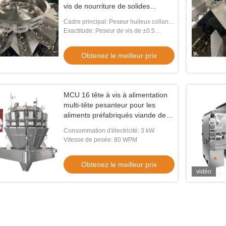
vis de nourriture de solides
solubles imperméabilisent
Cadre principal: Peseur huileux collant
imperméable de vis de Multihead de
Exactitude: Peseur de vis de ±0.5
nourriture de solides solubles
Multihead
Obtenez le meilleur prix
MCU 16 tête à vis à alimentation
multi-tête pesanteur pour les
aliments préfabriqués viande de
bœuf curry viande fraîche
Consommation d'électricité: 3 kW
Vitesse de pesée: 80 WPM
Obtenez le meilleur prix
vidéo