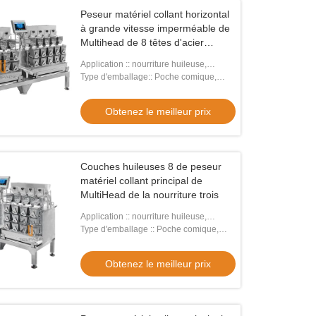
Peseur matériel collant horizontal
à grande vitesse imperméable de
Multihead de 8 têtes d'acier
inoxydable pour la nourriture
Application :: nourriture huileuse,
huileuse Dimple Plate
collante, fraîche par le peseur de
Type d'emballage:: Poche comique,
conducteur de vis
sacs, film, aluminium, poche
Obtenez le meilleur prix
Couches huileuses 8 de peseur
matériel collant principal de
MultiHead de la nourriture trois
Application :: nourriture huileuse,
collante, fraîche
Type d'emballage :: Poche comique,
SACS, film, ALUMINIUM, poche
Obtenez le meilleur prix