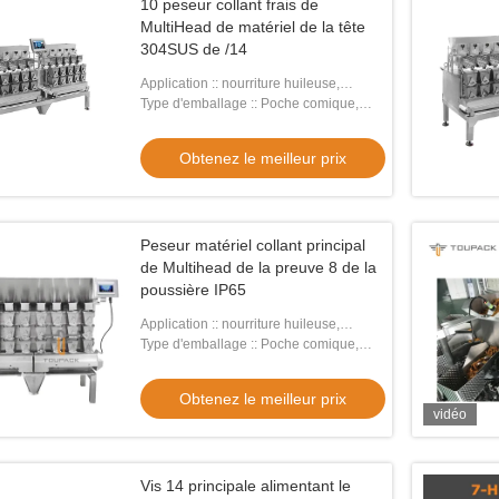
10 peseur collant frais de
MultiHead de matériel de la tête
304SUS de /14
Application :: nourriture huileuse,
collante, fraîche
Type d'emballage :: Poche comique,
sacs, film, aluminium, poche
Obtenez le meilleur prix
Peseur matériel collant principal
de Multihead de la preuve 8 de la
poussière IP65
Application :: nourriture huileuse,
collante, fraîche
Type d'emballage :: Poche comique,
SACS, film, ALUMINIUM, poche
Obtenez le meilleur prix
vidéo
Vis 14 principale alimentant le