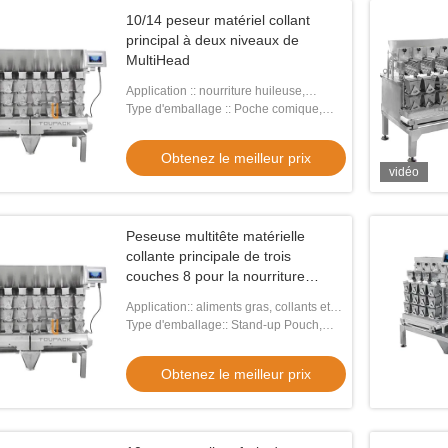
10/14 peseur matériel collant
principal à deux niveaux de
MultiHead
Application :: nourriture huileuse,
collante, fraîche
Type d'emballage :: Poche comique,
SACS, film, ALUMINIUM, poche
Obtenez le meilleur prix
vidéo
Peseuse multitête matérielle
collante principale de trois
couches 8 pour la nourriture
huileuse
Application:: aliments gras, collants et
frais
Type d'emballage:: Stand-up Pouch,
Sacs, Film, Feuille, Pochette
Obtenez le meilleur prix