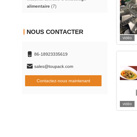
alimentaire
(7)
NOUS CONTACTER
vidéo
86-18923335619
sales@toupack.com
Contactez-nous maintenant
vidéo