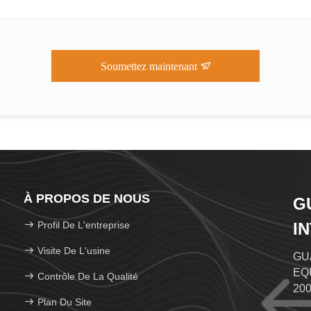
Soumettez maintenant
À PROPOS DE NOUS
G
Profil De L'entreprise
I
L
Visite De L'usine
GU
EQU
Contrôle De La Qualité
200
Plan Du Site
tec