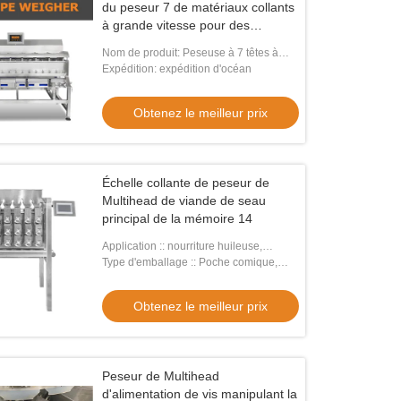
du peseur 7 de matériaux collants
à grande vitesse pour des
tranches de boeuf de poulpe
Nom de produit: Peseuse à 7 têtes à
160 degrés
Expédition: expédition d'océan
Obtenez le meilleur prix
Échelle collante de peseur de
Multihead de viande de seau
principal de la mémoire 14
Application :: nourriture huileuse,
collante, fraîche
Type d'emballage :: Poche comique,
SACS, film, ALUMINIUM, poche
Obtenez le meilleur prix
Peseur de Multihead
d'alimentation de vis manipulant la