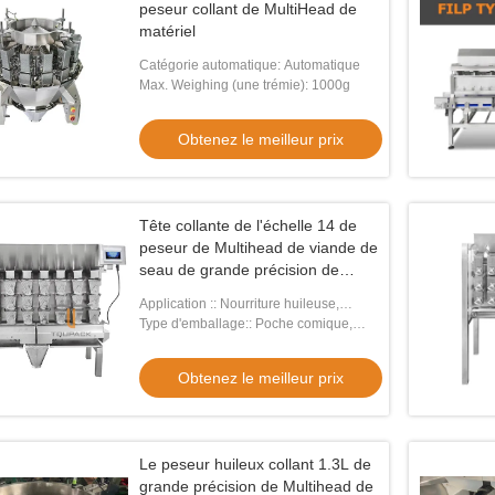
peseur collant de MultiHead de
matériel
Catégorie automatique: Automatique
Max. Weighing (une trémie): 1000g
Obtenez le meilleur prix
Tête collante de l'échelle 14 de
peseur de Multihead de viande de
seau de grande précision de
mémoire
Application :: Nourriture huileuse,
collante, fraîche
Type d'emballage:: Poche comique,
sacs, film, aluminium, poche
Obtenez le meilleur prix
Le peseur huileux collant 1.3L de
grande précision de Multihead de