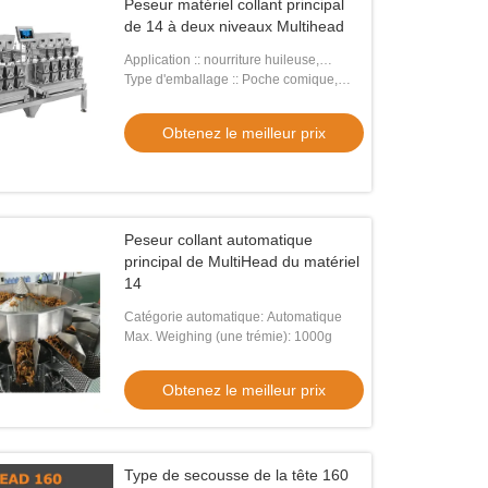
Peseur matériel collant principal
de 14 à deux niveaux Multihead
Application :: nourriture huileuse,
collante, fraîche
Type d'emballage :: Poche comique,
SACS, film, ALUMINIUM, poche
Obtenez le meilleur prix
Peseur collant automatique
principal de MultiHead du matériel
14
Catégorie automatique: Automatique
Max. Weighing (une trémie): 1000g
Obtenez le meilleur prix
Type de secousse de la tête 160