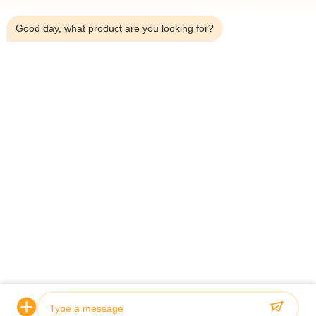
5:02 PM
Good day, what product are you looking for?
Télégramme：0086-18923335619
E-mail：sales@toupack.com
À PROPOS DE NOUS
Profil de l'entreprise
Visite de l'usine
Contrôle de la qualité
Plan du site
Politique de confidentialité
Chine Bonne qualité Peseuse associative Le
fournisseur. 2020-2026 GUANGDONG TOUPACK INTELLIGENT
EQUIPMENT CO., LTD Tous les droits réservés.