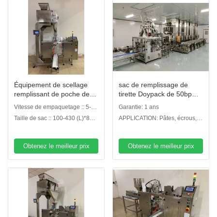
Équipement de scellage
sac de remplissage de
remplissant de poche de
tirette Doypack de 50bpm
Premade de machine à
d'azote rotatoire de
Vitesse de empaquetage :: 5-30
Garantie: 1 ans
emballer de poche de
machine à emballer
sacs de tirette de bpm
Taille de sac :: 100-430 (L)*80-
APPLICATION: Pâtes, écrous,
tirette de casse-croûte
300 (W) millimètre
casse-croûte, l'industrie
alimentaire
Obtenez le meilleur prix
Obtenez le meilleur prix