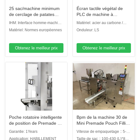
25 sac/machine minimum
Écran tactile végétal de
de cerclage de patates
PLC de machine à
douces de carottes
emballer de sac de filet de
IHM: Interface homme-machine
Matériel: acier au carbone /
complètement automatique
Hareware de fruit pour le
couleur Willen
acier inoxydable
Matériel: Normes européennes
Onduleur: LS
lien de empaquetage
Obtenez le meilleur prix
Obtenez le meilleur prix
Poche rotatoire intelligente
Bpm de la machine 30 de
de position de Premade de
Mini Premade Pouch Filling
machine de
Sealing pour l'emballage
Garantie: 1Years
Vitesse de empaquetage :: 5-30
conditionnement de sac de
liquide
sacs de tirette de bpm
Application: HABILLEMENT
Taille de sac :: 100-430 (L)*80-