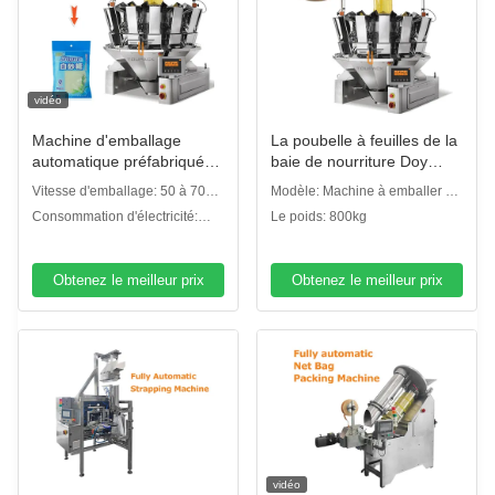
vidéo
Machine d'emballage
La poubelle à feuilles de la
automatique préfabriquée
baie de nourriture Doy
à poche Fermeture à
Pouch multi-tête pesanteur
Vitesse d'emballage: 50 à 70
Modèle: Machine à emballer de
glissière Sac debout
sac préfabriqué Doypack
sacs/min
poche de Premade
Consommation d'électricité:
Le poids: 800kg
Granule de sucre Sal de riz
machine d'emballage multi-
2.5KW
Machine d'emballage de
fonction
céréales
Obtenez le meilleur prix
Obtenez le meilleur prix
vidéo