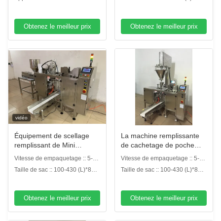
vide de RPP
300 (W) millimètre
Obtenez le meilleur prix
Obtenez le meilleur prix
vidéo
Équipement de scellage
La machine remplissante
remplissant de Mini
de cachetage de poche
Premade Pouch Packing
Standup de Premade
Vitesse de empaquetage :: 5-30
Vitesse de empaquetage :: 5-30
Machine d'aliment pour
saupoudrent l'emballeur de
sacs de tirette de bpm
sacs de tirette de bpm
Taille de sac :: 100-430 (L)*80-
Taille de sac :: 100-430 (L)*80-
animaux familiers
Doy
300 (W) millimètre
300 (W) millimètre
Obtenez le meilleur prix
Obtenez le meilleur prix