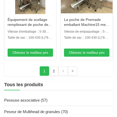
Équipement de scellage
La poche de Premade
remplissant de poche de
emballant Machine15 met
Premade de machine à
en sac/machine Mini
Vitesse d'emballage :: 5-30
Vitesse de empaquetage :: 5-30
emballer de poche de
Doypacker de cachetage
sacs de tirette de bpm
bpm
Taille de sac :: 100-430 (L)*80-
Taille de sac :: 100-430 (L)*80-
tirette d'aliment pour
remplissage de Min Oil
300 (W) millimètre
300 (W) millimètre
animaux familiers
Liquid Food Pouch
Obtenez le meilleur prix
Obtenez le meilleur prix
1
2
Tous les produits
Peseuse associative
(57)
Peseur de Multihead de granules
(70)