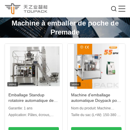
Machine à emballer de poche de
Premade
vidéo
vidéo
Emballage Standup
Machine d'emballage
rotatoire automatique de
automatique Doypack pour
sac de Doypack de
les collations aux amandes
Garantie: 1 ans
Nom du produit: Machine
machine à emballer de
et aux noix de cajou
d'emballage Doypack pour
Application: Pâtes, écrous,
Taille du sac (L×W): 150-380 ×
poche de Premade
aliments pour animaux de
casse-croûte, l'industrie
100-200 mm
compagnie
alimentaire