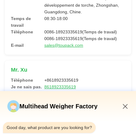
développement de torche, Zhongshan,
Guangdong, Chine.
Temps de
08:30-18:00
travail
Téléphone
0086-18923335619(Temps de travail)
0086-18923335619(Temps de travail)
E-mail
sales@toupack.com
Mr. Xu
Téléphone
+8618923335619
Je ne sais pas.
8618923335619
Je suis sur
toupack2009
WeChat.
Multihead Weigher Factory
E-mail
sales@toupack.com
6:46 PM
Good day, what product are you looking for?