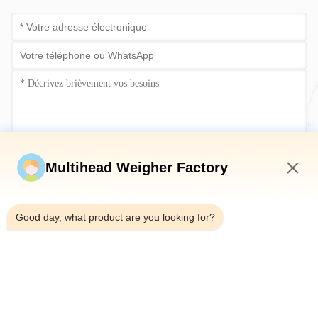
Soumettez maintenant
Multihead Weigher Factory
4:02 AM
Good day, what product are you looking for?
Télégramme：0086-18923335619
E-mail：sales@toupack.com