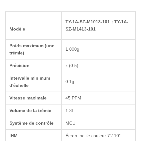
TY-1A-SZ-M1013-101
；
TY-1A-
Modèle
SZ-M1413-101
Poids maximum (une
1 000g
trémie)
Précision
x (0.5)
Intervalle minimum
0.1g
d'échelle
Vitesse maximale
45 PPM
Volume de la trémie
1.3L
Système de contrôle
MCU
IHM
Écran tactile couleur 7”/ 10”