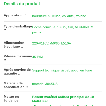
Détails du produit
Application ::
nourriture huileuse, collante, fraîche
Type d'emballage
Poche comique, SACS, film, ALUMINIUM,
::
poche
Alimentation
220V/110V, /50/60HZ/10A
électrique ::
Vitesse maximum
45 P/M
::
Après service de
Support technique visuel, appui en ligne
garantie ::
Matériau de
matériel 304SUS
construction ::
Mettre en
Peseur matériel collant principal de 10
évidence:
MultiHead