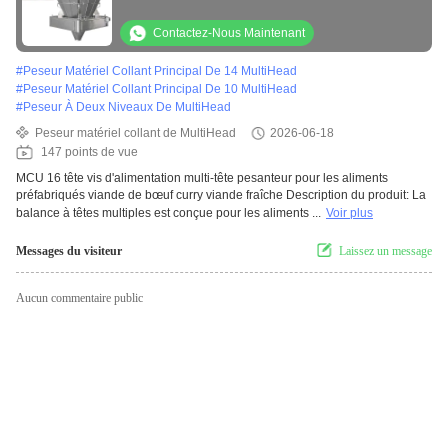
viande de bœuf curry viande fraîche
Contactez-Nous Maintenant
#
Peseur Matériel Collant Principal De 14 MultiHead
#
Peseur Matériel Collant Principal De 10 MultiHead
#
Peseur À Deux Niveaux De MultiHead
Peseur matériel collant de MultiHead
2026-06-18
147 points de vue
MCU 16 tête vis d'alimentation multi-tête pesanteur pour les aliments
préfabriqués viande de bœuf curry viande fraîche Description du produit: La
balance à têtes multiples est conçue pour les aliments ...
Voir plus
Messages du visiteur
Laissez un message
Aucun commentaire public