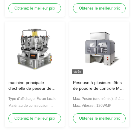
inoxydable
grande vitesse de riz
Obtenez le meilleur prix
Obtenez le meilleur prix
vidéo
machine principale
Peseuse à plusieurs têtes
d'échelle de peseur de
de poudre de contrôle MCU
Multihead des granules
pour les graines de thé de
Type d'affichage: Écran tactile
Max. Pesée (une trémie):: 5 à
0.5L 14
phytothérapie
200 g
Matériau de construction:
Max. Vitesse:: 120WMP
Matériel 304SUS
Obtenez le meilleur prix
Obtenez le meilleur prix