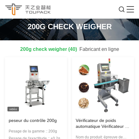
200G CHECK WEIGHER
200g check weigher (40)
Fabricant en ligne
vidéo
peseur du contrôle 200g
Vérificateur de poids
automatique Vérificateur de
Pesage de la gamme :: 200g
poids de convoyeur avec
Nom du produit: épreuve de
système de rejet de
Pesage de l'exactitude :: ±0.2g