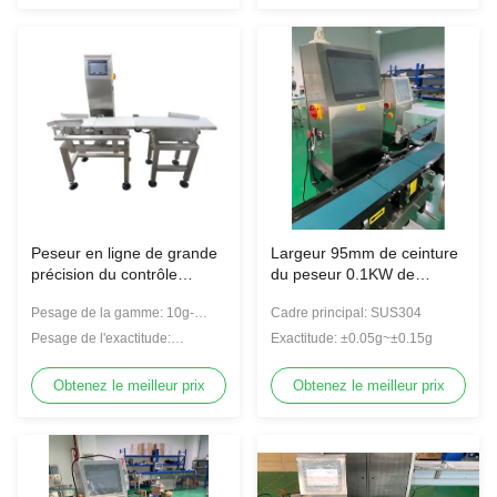
Peseur en ligne de grande
Largeur 95mm de ceinture
précision du contrôle
du peseur 0.1KW de
200WPM pour des produits
contrôle de la haute
Pesage de la gamme: 10g-
Cadre principal: SUS304
d'emballage de sac de
précision SUS304 pour la
5000g
bouteille
médecine/nourriture
Pesage de l'exactitude:
Exactitude: ±0.05g~±0.15g
±0.05g~±0.15g
Obtenez le meilleur prix
Obtenez le meilleur prix