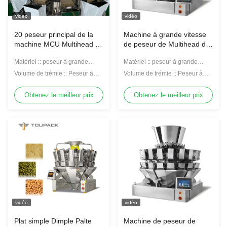
vidéo
vidéo
20 peseur principal de la
Machine à grande vitesse
machine MCU Multihead de
de peseur de Multihead de
peseur de quinoa
grain 20 MCU principal/PLC
Matériel :: peseur à grande
Matériel :: peseur à grande
vitesse du quinoa 304 d'acier
vitesse du quinoa 304 d'acier
Volume de trémie :: Peseur à
Volume de trémie :: Peseur à
inoxydable
inoxydable
grande vitesse de quinoa
grande vitesse de quinoa
Obtenez le meilleur prix
Obtenez le meilleur prix
vidéo
vidéo
Plat simple Dimple Palte
Machine de peseur de