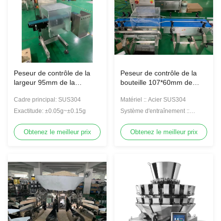
Peseur de contrôle de la
Peseur de contrôle de la
largeur 95mm de la
bouteille 107*60mm de
ceinture 0.1KW pour la
vitamine du PE 250CC
Cadre principal: SUS304
Matériel :: Acier SUS304
bouteille de médecine
Exactitude: ±0.05g~±0.15g
Système d'entraînement ::
Moteur d'étape
Obtenez le meilleur prix
Obtenez le meilleur prix