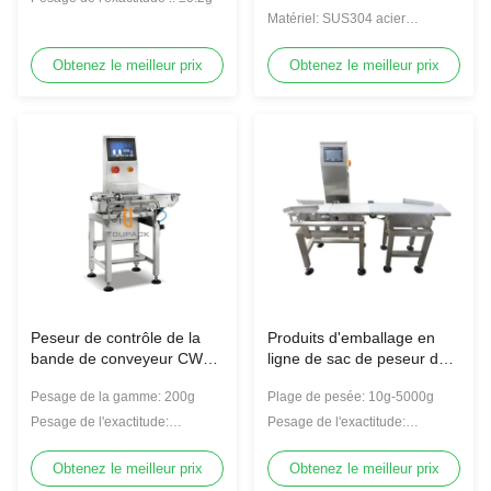
poids
ceinture Vérificateur de
Matériel: SUS304 acier
poids de balance de colis
inoxydable
industriel
Obtenez le meilleur prix
Obtenez le meilleur prix
Peseur de contrôle de la
Produits d'emballage en
bande de conveyeur CW90
ligne de sac de peseur de
CW120 CW220
contrôle du SUS 200WPM
Pesage de la gamme: 200g
Plage de pesée: 10g-5000g
pour la nourriture
Pesage de l'exactitude:
Pesage de l'exactitude:
±0.05g~±0.15g
±0.05g~±0.15g
Obtenez le meilleur prix
Obtenez le meilleur prix