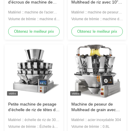
d'écrous de machine de
Multihead de riz avec 10"
Multiweight de peseur de
écran tactile
Matériel :: machine de l'acier
Matériel :: machine de peseur
Multihead de granules du
inoxydable 304 Multiweight
de Multihead du riz 304 d'acier
peseur 0.8/1.6L de
Volume de trémie :: machine de
Volume de trémie :: machine de
inoxydable
Multihead de granules
1.6L Multiweight
peseur de Multihead du riz 1.6L
Obtenez le meilleur prix
Obtenez le meilleur prix
vidéo
vidéo
Petite machine de pesage
Machine de peseur de
d'échelle de riz de têtes du
Multihead de grain avec
peseur 20 de Multihead de
10" emballage
Matériel :: échelle de riz de 304
Matériel :: acier inoxydable 304
granules
d'automation d'écran tactile
grandes vitesses d'acier
Volume de trémie :: Échelle à
Volume de trémie :: 0.8L