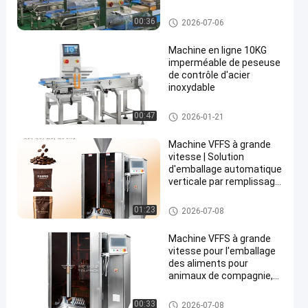
du poids de la ligne
d'emballage
vérifiez le peseur
00:36
2026-07-06
Machine en ligne 10KG
imperméable de peseuse
de contrôle d'acier
inoxydable
vérifiez le peseur
00:47
2026-01-21
Machine VFFS à grande
vitesse | Solution
d'emballage automatique
verticale par remplissage
et scellage pour aliments
et aliments pour animaux
Machine de conditionnement f
01:23
2026-07-08
de compagnie
açonnage/remplissage/soudu
re verticale
Machine VFFS à grande
vitesse pour l'emballage
des aliments pour
animaux de compagnie,
des collations et des noix
avec 80 à 200 sacs/min
Machine de conditionnement f
00:33
2026-07-08