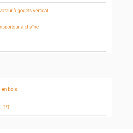
vateur à godets vertical
nsporteur à chaîne
 en bois
, T/T