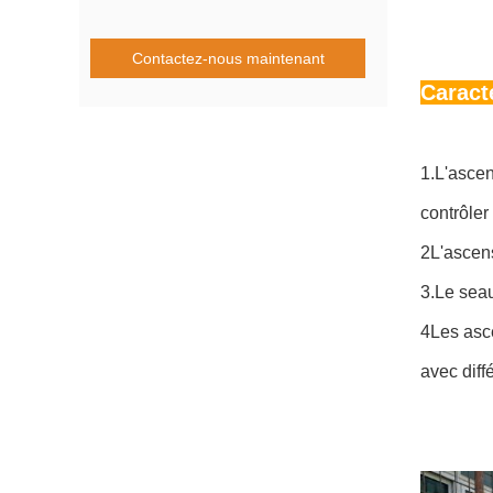
Contactez-nous maintenant
Caract
1.L'ascen
contrôler
2L'ascens
3.Le seau
4Les asce
avec diff