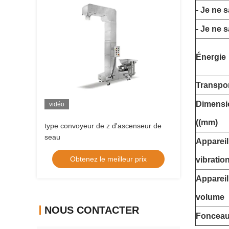
- Je ne s
- Je ne s
Énergie
Transpor
Dimensi
vidéo
((mm)
type convoyeur de z d'ascenseur de
seau
Appareil
Obtenez le meilleur prix
vibratio
Appareil
volume
NOUS CONTACTER
Fonceau