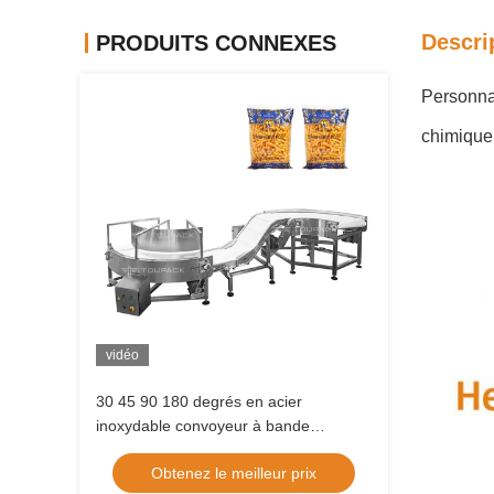
Descri
PRODUITS CONNEXES
Personna
chimique
vidéo
30 45 90 180 degrés en acier
inoxydable convoyeur à bande
convoyeur à bande tournante machine
Obtenez le meilleur prix
pour différentes industries