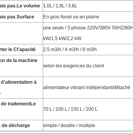
ais pas.
Le volume
1.0L / 1.8L / 3.6L
ais pas.
Surface
En gros fossé ou en plaine
une seule / 3 phrase 220V/380V 50HZ/60H
kW/1,5 kW/2,2 kW
ter le C
l'apacité
2.5 m3/h / 4 m3/h / 8 m3/h
on de la machine
selon les exigences du client
 d'alimentation à
alimentateur vibrant indépendant/détaché
n
 de traitement
Le
70 L / 100 L / 150 L / 200 L
 de décharge
simple / double / multiple