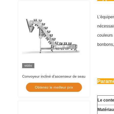
L'équipem
nécessai
couleurs 
bonbons, 
vidéo
Convoyeur incliné d'ascenseur de seau
Paramè
Obtenez le meilleur prix
Le cont
Matériau