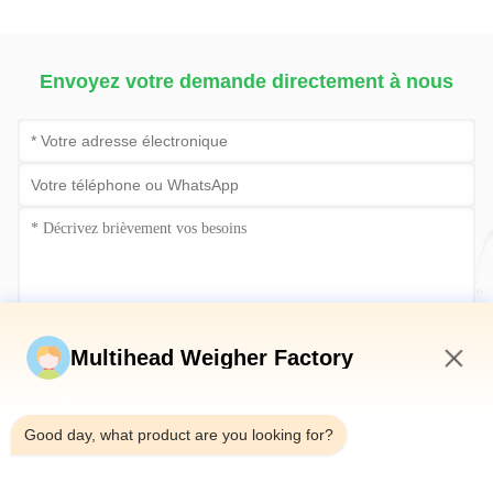
Machine d'emballage
multi-
de céréales
Envoyez votre demande directement à nous
Soumettez maintenant
Multihead Weigher Factory
1:03 PM
Good day, what product are you looking for?