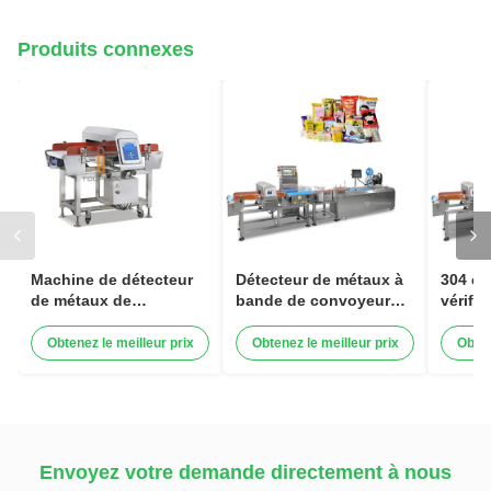
Produits connexes
Machine de détecteur
Détecteur de métaux à
304 en
de métaux de
bande de convoyeur
vérifi
transporteur horizontal
combiné et pesage à
combi
vérifier pour l'industrie
détect
Obtenez le meilleur prix
Obtenez le meilleur prix
Obten
textile plastique de
machi
transformation
alimentaire
Envoyez votre demande directement à nous