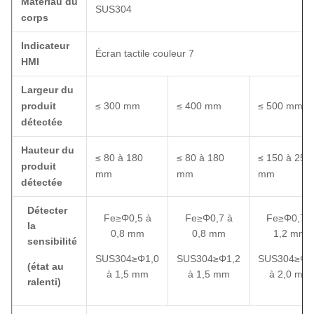
Matériau du
SUS304
corps
Indicateur
Écran tactile couleur 7
HMI
Largeur du
produit
≤ 300 mm
≤ 400 mm
≤ 500 mm
détectée
Hauteur du
≤ 80 à 180
≤ 80 à 180
≤ 150 à 250
produit
mm
mm
mm
détectée
Détecter
Fe≥Φ0,5 à
Fe≥Φ0,7 à
Fe≥Φ0,7 à
la
0,8 mm
0,8 mm
1,2 mm
sensibilité
SUS304≥Φ1,0
SUS304≥Φ1,2
SUS304≥Φ1
(état au
à 1,5 mm
à 1,5 mm
à 2,0 mm
ralenti)