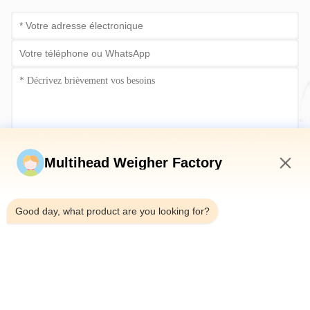
Soumettez maintenant
Multihead Weigher Factory
4:46 PM
Good day, what product are you looking for?
Télégramme：0086-18923335619
E-mail：sales@toupack.com