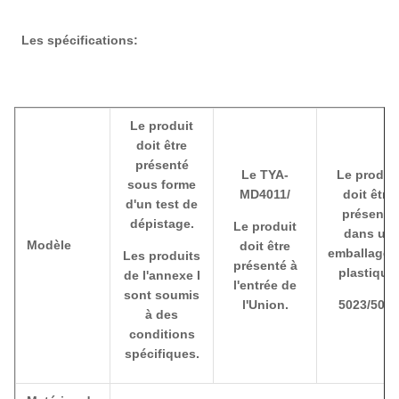
Les spécifications:
Le produit
doit être
présenté
Le TYA-
Le produi
sous forme
MD4011/
doit être
d'un test de
présenté
dépistage.
Le produit
dans un
Modèle
doit être
emballage 
Les produits
présenté à
plastique.
de l'annexe I
l'entrée de
sont soumis
l'Union.
5023/5028
à des
conditions
spécifiques.