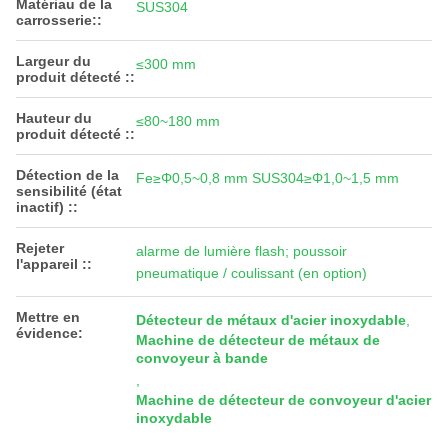
Matériau de la
SUS304
carrosserie::
Largeur du
≤300 mm
produit détecté ::
Hauteur du
≤80~180 mm
produit détecté ::
Détection de la
Fe≥Φ0,5~0,8 mm SUS304≥Φ1,0~1,5 mm
sensibilité (état
inactif) ::
Rejeter
alarme de lumière flash; poussoir
l'appareil ::
pneumatique / coulissant (en option)
Mettre en
Détecteur de métaux d'acier inoxydable
,
évidence:
Machine de détecteur de métaux de
convoyeur à bande
,
Machine de détecteur de convoyeur d'acier
inoxydable