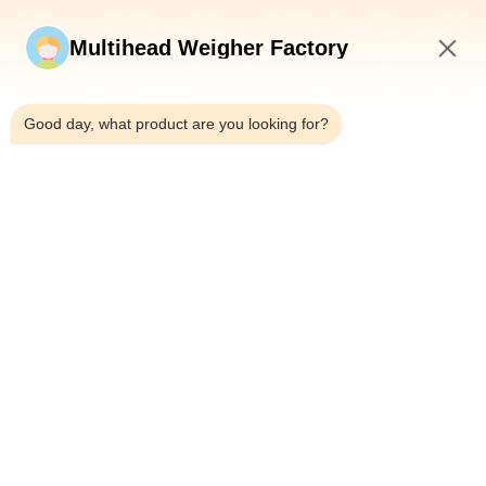
Soumettez maintenant
Multihead Weigher Factory
8:32 AM
Good day, what product are you looking for?
Télégramme：0086-18923335619
E-mail：sales@toupack.com
À PROPOS DE NOUS
Profil de l'entreprise
Visite de l'usine
Contrôle de la qualité
Plan du site