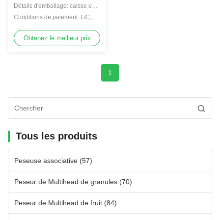
Détails d'emballage: caisse en
bonbons à palmier dattier
bois
Conditions de paiement: L/C,
T/T
Obtenez le meilleur prix
1
Tous les produits
Peseuse associative
(57)
Peseur de Multihead de granules
(70)
Peseur de Multihead de fruit
(84)