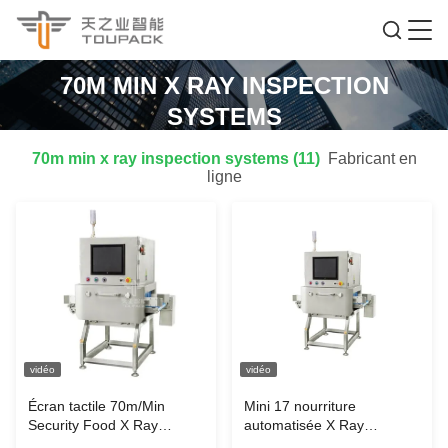
70M MIN X RAY INSPECTION
SYSTEMS
70m min x ray inspection systems (11)
Fabricant en
ligne
vidéo
vidéo
Écran tactile 70m/Min
Mini 17 nourriture
Security Food X Ray
automatisée X Ray
Inspection Systems
Inspection Systems de