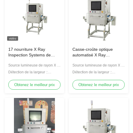
vidéo
17 nourriture X Ray
Casse-croûte optique
Inspection Systems de
automatisé X Ray
l'écran tactile 150W de
Inspection Systems
Source lumineuse de rayon X ::
Source lumineuse de rayon X ::
pouce
150W/100KV
150W/100KV
Détection de la largeur ::
Détection de la largeur ::
240mm
240mm
Obtenez le meilleur prix
Obtenez le meilleur prix