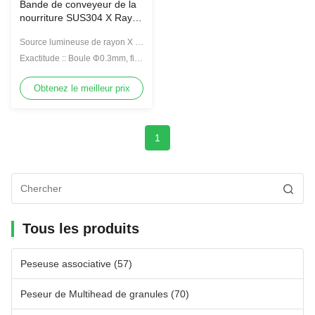
Bande de conveyeur de la
nourriture SUS304 X Ray
Scanner Machine
Source lumineuse de rayon X ::
150W/100KV
Exactitude :: Boule Φ0.3mm, fil
Φ0.2*2mm de SUS de SUS
Obtenez le meilleur prix
1
Tous les produits
Peseuse associative
(57)
Peseur de Multihead de granules
(70)