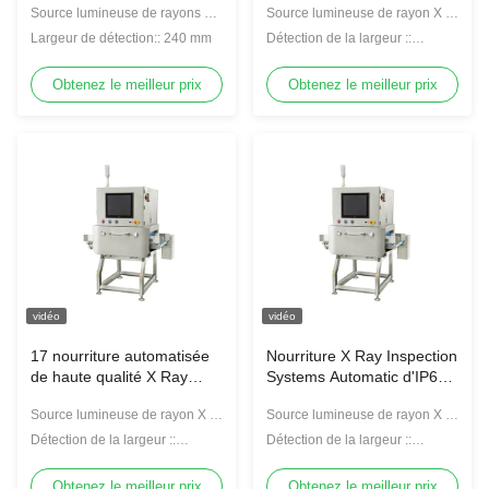
Source lumineuse de rayons X::
Source lumineuse de rayon X ::
pouce par HMI 70m/Min
150 W/100 KV
Inspecteur de rayon X de la
High Speed
Largeur de détection:: 240 mm
Détection de la largeur ::
nourriture 210W/100KV
inspecteur de rayon X de
nourriture de 400mm
Obtenez le meilleur prix
Obtenez le meilleur prix
vidéo
vidéo
17 nourriture automatisée
Nourriture X Ray Inspection
de haute qualité X Ray
Systems Automatic d'IP66
Inspector de pouce par
100KV X Ray Detector
Source lumineuse de rayon X ::
Source lumineuse de rayon X ::
HMI 70m/Min Food X Ray
Inspecteur de rayon X de la
150W/100KV
Inspection Systems
Détection de la largeur ::
Détection de la largeur ::
nourriture 210W/100KV
inspecteur de rayon X de
240mm
nourriture de 400mm
Obtenez le meilleur prix
Obtenez le meilleur prix