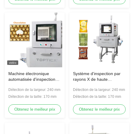
vidéo
Machine électronique
Système d'inspection par
automatisée d'inspection
rayons X de haute
par rayons X pour
précision pour la détection
Détection de la largeur: 240 mm
Détection de la largeur: 240 mm
l'industrie alimentaire
des matières étrangères
Système d'inspection par
Détection de la taille: 170 mm
Détection de la taille: 170 mm
rayons X
Obtenez le meilleur prix
Obtenez le meilleur prix