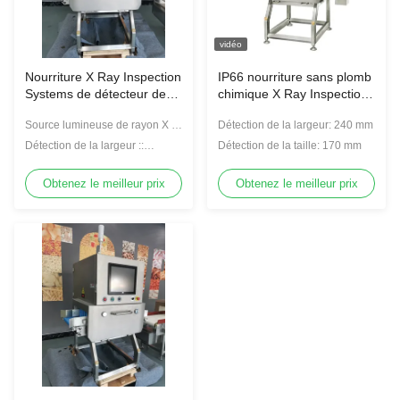
vidéo
Nourriture X Ray Inspection
IP66 nourriture sans plomb
Systems de détecteur de
chimique X Ray Inspection
corps étrangers de Digital
Systems
Source lumineuse de rayon X ::
Détection de la largeur: 240 mm
150W/100KV
Détection de la largeur ::
Détection de la taille: 170 mm
240mm
Obtenez le meilleur prix
Obtenez le meilleur prix