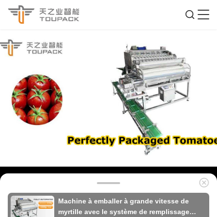
Machine à emballer à grande vitesse de
myrtille avec le système de remplissage