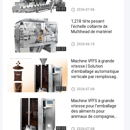
nourriture pour chiens et
chats Machine
Machine de peseur de Multihe
01:01
2026-07-06
d'emballage de nourriture
ad
1,218 tête pesant
l'échelle collante de
Multihead de matériel
Peseur linéaire
2026-06-18
01:21
Machine VFFS à grande
vitesse | Solution
d'emballage automatique
verticale par remplissage
et scellage pour aliments
et aliments pour animaux
Machine de conditionnement f
01:23
2026-07-08
de compagnie
açonnage/remplissage/soudu
re verticale
Machine VFFS à grande
vitesse pour l'emballage
des aliments pour
animaux de compagnie,
des collations et des noix
avec 80 à 200 sacs/min
Machine de conditionnement f
00:33
2026-07-08