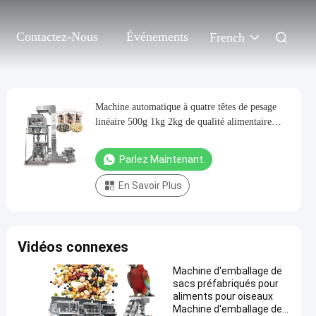
Contactez-Nous
Événements
French
Machine automatique à quatre têtes de pesage
linéaire 500g 1kg 2kg de qualité alimentaire
adhésif d'étiquetage papier papier pour haricots
granulés de sucre
Parlez Maintenant.
En Savoir Plus
Vidéos connexes
Machine d'emballage de
sacs préfabriqués pour
aliments pour oiseaux
Machine d'emballage de