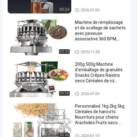
haute vitesse 20-200
sacs/min pour
Machine de conditionnement f
00:24
2026-07-06
l'emballage de petits
açonnage/remplissage/soudu
re verticale
sacs
Machine de remplissage
et de scellage de sachets
avec peseuse
associative 360 BPM,
machine d'emballage de
sachets à fond plat
système de conditionnement
00:33
2025-11-28
automatisé
200g 500g Machine
d'emballage de granulés
Snacks Crêpes Raisins
secs Céréales de riz
Bonbons Noix Biscuits
Noix de cacao Graines
Peseuse associative
00:56
2026-07-06
Jujube Machine
d'emballage
Personnalisé 1kg 2kg 5kg
Céréales de haricots
Nourriture pour chiens
Arachides Fruits secs
Sac de riz Sac de
collation Granule Packer
Peseuse associative
00:45
2026-01-15