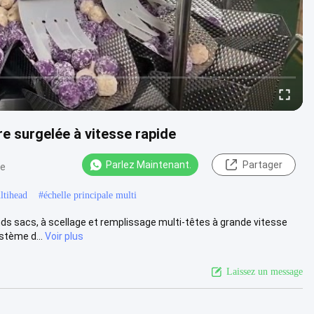
e surgelée à vitesse rapide
Parlez Maintenant.
Partager
ue
ltihead
#
échelle principale multi
s sacs, à scellage et remplissage multi-têtes à grande vitesse
stème d...
Voir plus
Laissez un message