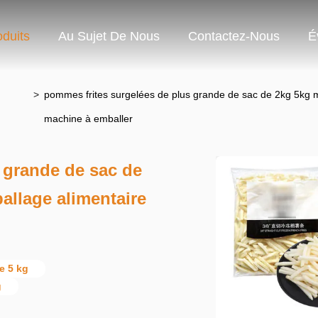
oduits
Au Sujet De Nous
Contactez-Nous
É
>
pommes frites surgelées de plus grande de sac de 2kg 5kg m
machine à emballer
 grande de sac de
llage alimentaire
e 5 kg
g