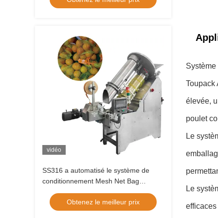
Appl
Système 
Toupack 
élevée, u
poulet co
Le systèm
vidéo
emballage
SS316 a automatisé le système de
permettan
conditionnement Mesh Net Bag
Le systèm
Packaging Equipment en nylon
Obtenez le meilleur prix
efficaces