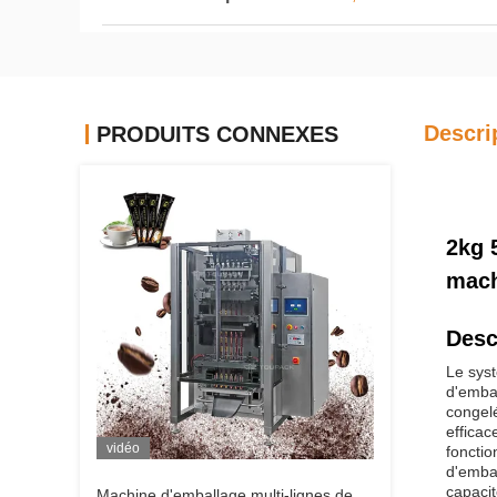
Descri
PRODUITS CONNEXES
2kg 
mach
Desc
Le sys
d'embal
congelé
efficac
vidéo
fonctio
d'embal
capacit
Machine d'emballage multi-lignes de