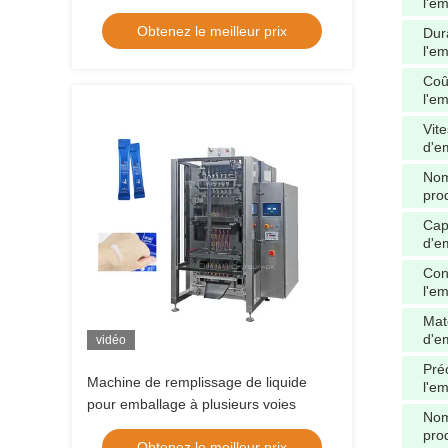
l'e
Obtenez le meilleur prix
Dura
l'e
Coû
l'e
Vit
d'e
Nom
prod
Cap
d'e
Con
l'e
Mat
d'e
vidéo
Pré
Machine de remplissage de liquide
l'e
pour emballage à plusieurs voies
Nom
prod
Obtenez le meilleur prix