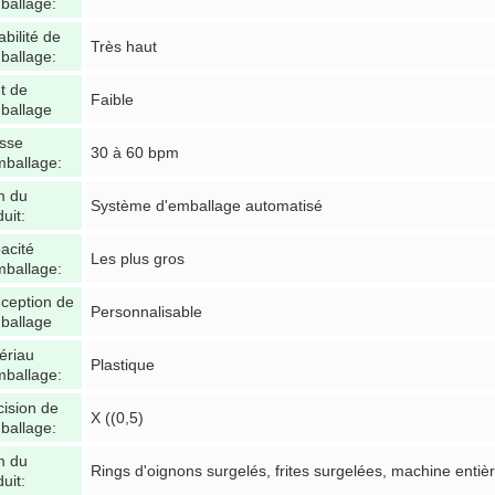
mballage:
bilité de
Très haut
mballage:
t de
Faible
mballage
esse
30 à 60 bpm
mballage:
 du
Système d'emballage automatisé
uit:
acité
Les plus gros
mballage:
ception de
Personnalisable
mballage
ériau
Plastique
mballage:
cision de
X ((0,5)
mballage:
 du
Rings d'oignons surgelés, frites surgelées, machine entiè
uit: