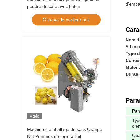
d'embal
poudre de café avec bâton
Obtenez le meilleur prix
Cara
Nom du
Vitess
Type d
Concep
Matéri
Durabi
Para
Par
vidéo
Typ
d'e
Machine d'emballage de sacs Orange
Qua
Net Pommes de terre à l'ail