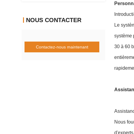
Personna
Introduc
NOUS CONTACTER
Le systèm
système 
30 à 60 b
Contactez-nous maintenant
entièreme
rapidemen
Assistan
Assistan
Nous four
d'experts