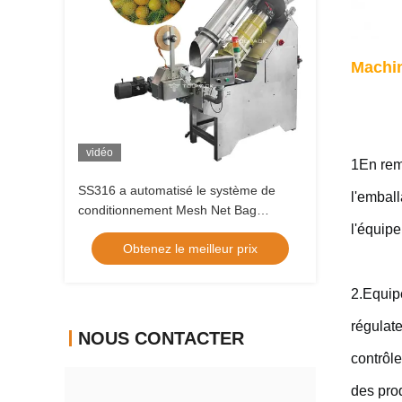
Machin
vidéo
1En rem
SS316 a automatisé le système de
l'emball
conditionnement Mesh Net Bag
l'équip
Packaging Equipment en nylon
Obtenez le meilleur prix
2.Equipé
régulate
NOUS CONTACTER
contrôle
des prod