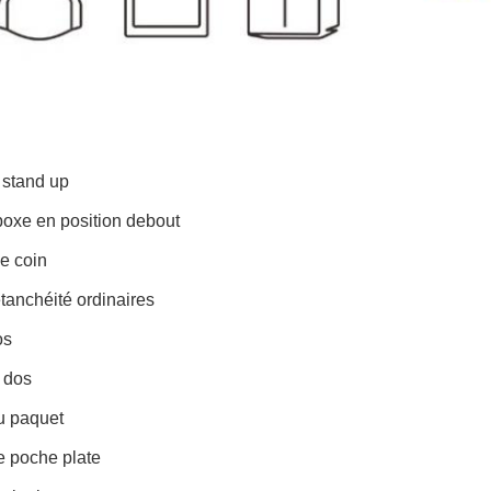
 stand up
boxe en position debout
e coin
tanchéité ordinaires
os
à dos
u paquet
e poche plate