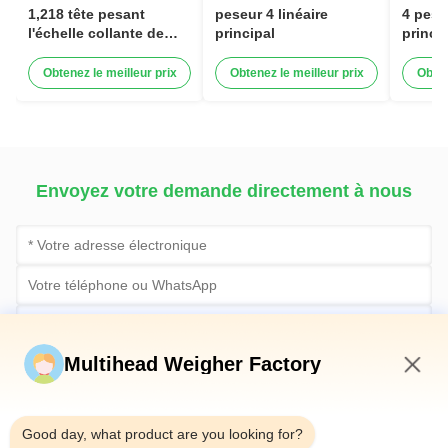
1,218 tête pesant
peseur 4 linéaire
4 pese
l'échelle collante de
principal
princi
Multihead de matériel
pour l
granul
Obtenez le meilleur prix
Obtenez le meilleur prix
Obten
Envoyez votre demande directement à nous
Multihead Weigher Factory
4:39 AM
Good day, what product are you looking for?
Soumettez maintenant