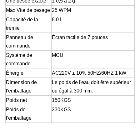
Une pesée exacte
± 0,5 à 2 g
Max.Vite de pesage
25 WPM
Capacité de la
8.0 L
trémie
Panneau de
Écran tactile de 7 pouces
commande
Système de
MCU
commande
Énergie
AC220V ± 10% 50HZ/60HZ 1 kW
Dimension de
Le poids de l'eau doit être supérieur
l'emballage
ou égal à 300 mm.
Poids net
150KGS
Poids de
230KGS
l'emballage