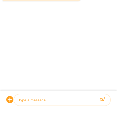
Télégramme：0086-18923335619
E-mail：sales@toupack.com
À PROPOS DE NOUS
Profil de l'entreprise
Visite de l'usine
Contrôle de la qualité
Plan du site
Politique de confidentialité
Chine Bonne qualité Peseuse associative Le