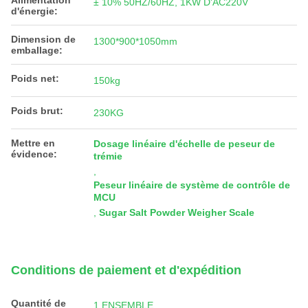
Alimentation
± 10% 50HZ/60HZ, 1KW D'AC220V
d'énergie:
Dimension de
1300*900*1050mm
emballage:
Poids net:
150kg
Poids brut:
230KG
Mettre en
Dosage linéaire d'échelle de peseur de
évidence:
trémie
,
Peseur linéaire de système de contrôle de
MCU
,
Sugar Salt Powder Weigher Scale
Conditions de paiement et d'expédition
Quantité de
1 ENSEMBLE