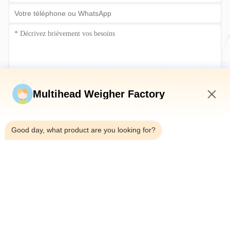
Soumettez maintenant
Multihead Weigher Factory
11:00 AM
Good day, what product are you looking for?
Télégramme：0086-18923335619
E-mail：sales@toupack.com