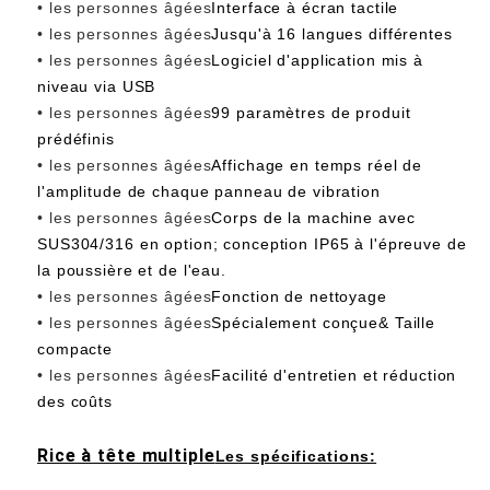
• les personnes âgées
Interface à écran tactile
• les personnes âgées
Jusqu'à 16 langues différentes
• les personnes âgées
Logiciel d'application mis à
niveau via USB
• les personnes âgées
99 paramètres de produit
prédéfinis
• les personnes âgées
Affichage en temps réel de
l'amplitude de chaque panneau de vibration
• les personnes âgées
Corps de la machine avec
SUS304/316 en option; conception IP65 à l'épreuve de
la poussière et de l'eau.
• les personnes âgées
Fonction de nettoyage
• les personnes âgées
Spécialement conçue& Taille
compacte
• les personnes âgées
Facilité d'entretien et réduction
des coûts
Rice à tête multiple
Les spécifications: