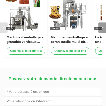
vidéo
vidéo
vidéo
Machine d'emballage à
Machine d'emballage à
La têt
granulés verticaux
écran tactile multi-tête
une m
entièrement
de pesage pour les
condi
automatique Emballage
biscuits à œufs
pesage
Obtenez le meilleur prix
Obtenez le meilleur prix
Obten
alimentaire pour chiens
peseu
et chats Pêche Tortue
Multih
Pesage des aliments
pour animaux
Envoyez votre demande directement à nous