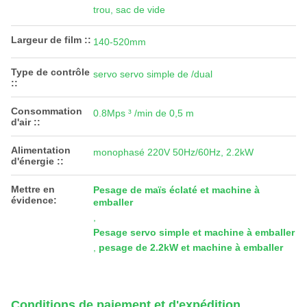
trou, sac de vide
Largeur de film ::
140-520mm
Type de contrôle
servo servo simple de /dual
::
Consommation
0.8Mps ³ /min de 0,5 m
d'air ::
Alimentation
monophasé 220V 50Hz/60Hz, 2.2kW
d'énergie ::
Mettre en
Pesage de maïs éclaté et machine à
évidence:
emballer
,
Pesage servo simple et machine à emballer
,
pesage de 2.2kW et machine à emballer
Conditions de paiement et d'expédition