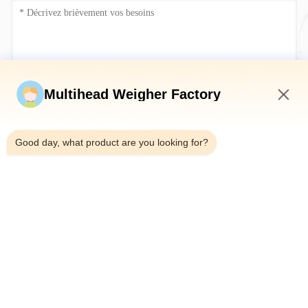
Soumettez maintenant
Multihead Weigher Factory
10:42 PM
Good day, what product are you looking for?
Télégramme：0086-18923335619
E-mail：sales@toupack.com
À PROPOS DE NOUS
Profil de l'entreprise