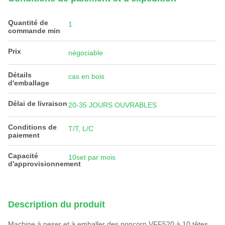
Quantité de
1
commande min
Prix
négociable
Détails
cas en bois
d'emballage
Délai de livraison
20-35 JOURS OUVRABLES
Conditions de
T/T, L/C
paiement
Capacité
10set par mois
d'approvisionnement
Description du produit
Machine à peser et à emballer des popcorn VFF520 à 10 têtes