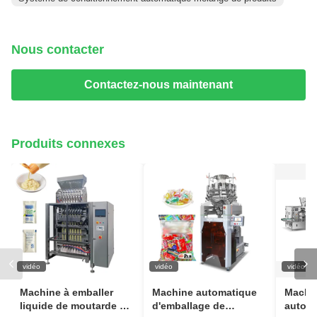
Nous contacter
Contactez-nous maintenant
Produits connexes
vidéo
vidéo
vidéo
Machine à emballer
Machine automatique
Machi
liquide de moutarde de
d'emballage de
autom