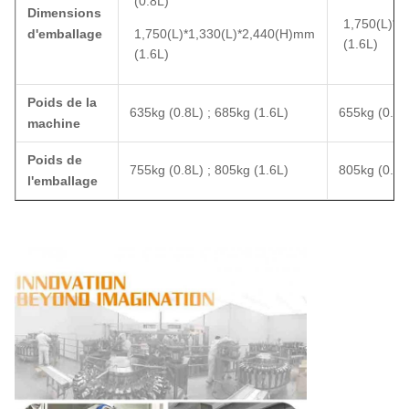
(0.8L)
Dimensions
1,750(L)*1
d'emballage
1,750(L)*1,330(L)*2,440(H)mm
(1.6L)
(1.6L)
Poids de la
635kg (0.8L) ; 685kg (1.6L)
655kg (0.8L
machine
Poids de
755kg (0.8L) ; 805kg (1.6L)
805kg (0.8L
l'emballage