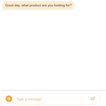
Good day, what product are you looking for?
Télégramme：0086-18923335619
E-mail：sales@toupack.com
À PROPOS DE NOUS
Profil de l'entreprise
Visite de l'usine
Contrôle de la qualité
Plan du site
Politique de confidentialité
Chine Bonne qualité Peseuse associative Le
fournisseur. 2020-2026 GUANGDONG TOUPACK INTELLIGENT
EQUIPMENT CO., LTD Tous les droits réservés.