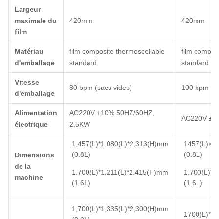
Largeur
maximale du
420mm
420mm
film
Matériau
film composite thermoscellable
film compos
d'emballage
standard
standard
Vitesse
80 bpm (sacs vides)
100 bpm (sa
d'emballage
Alimentation
AC220V ±10% 50HZ/60HZ,
AC220V ±1
électrique
2.5KW
1,457(L)*1,080(L)*2,313(H)mm
1457(L)×1
(0.8L)
(0.8L)
Dimensions
de la
1,700(L)*1,211(L)*2,415(H)mm
1,700(L)*1
machine
(1.6L)
(1.6L)
1,700(L)*1,335(L)*2,300(H)mm
1700(L)*1