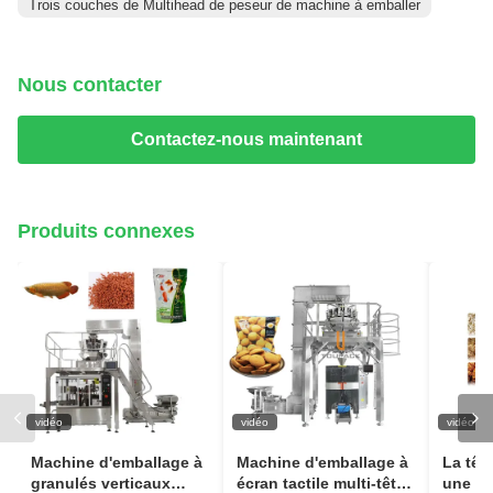
Trois couches de Multihead de peseur de machine à emballer
Nous contacter
Contactez-nous maintenant
Produits connexes
vidéo
vidéo
vidéo
Machine d'emballage à
Machine d'emballage à
La têt
granulés verticaux
écran tactile multi-tête
une m