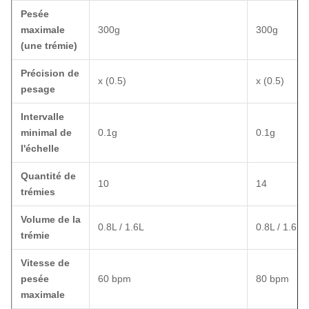
Pesée
maximale
300g
300g
(une trémie)
Précision de
x (0.5)
x (0.5)
pesage
Intervalle
minimal de
0.1g
0.1g
l'échelle
Quantité de
10
14
trémies
Volume de la
0.8L / 1.6L
0.8L / 1.6L
trémie
Vitesse de
pesée
60 bpm
80 bpm
maximale