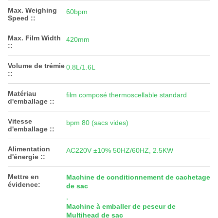
Max. Weighing
60bpm
Speed ::
Max. Film Width
420mm
::
Volume de trémie
0.8L/1.6L
::
Matériau
film composé thermoscellable standard
d'emballage ::
Vitesse
bpm 80 (sacs vides)
d'emballage ::
Alimentation
AC220V ±10% 50HZ/60HZ, 2.5KW
d'énergie ::
Mettre en
Machine de conditionnement de cachetage
évidence:
de sac
,
Machine à emballer de peseur de
Multihead de sac