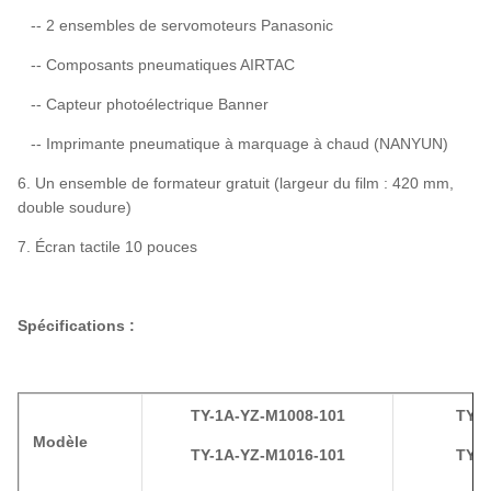
-- 2 ensembles de servomoteurs Panasonic
-- Composants pneumatiques AIRTAC
-- Capteur photoélectrique Banner
-- Imprimante pneumatique à marquage à chaud (NANYUN)
6. Un ensemble de formateur gratuit (largeur du film : 420 mm,
double soudure)
7. Écran tactile 10 pouces
Spécifications :
TY-1A-YZ-M1008-101
TY-1
Modèle
TY-1A-YZ-M1016-101
TY-1