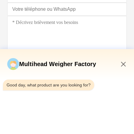
Soumettez maintenant
Multihead Weigher Factory
9:47 PM
Good day, what product are you looking for?
Télégramme：0086-18923335619
E-mail：sales@toupack.com