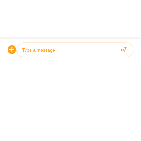
ÉVÉNEMENTS
Nouvelles
Les Affaires
Photo
NOUS CONTACTER
Video Call
sales@toupack.com
Audio Call
Contactez-nous maintenant