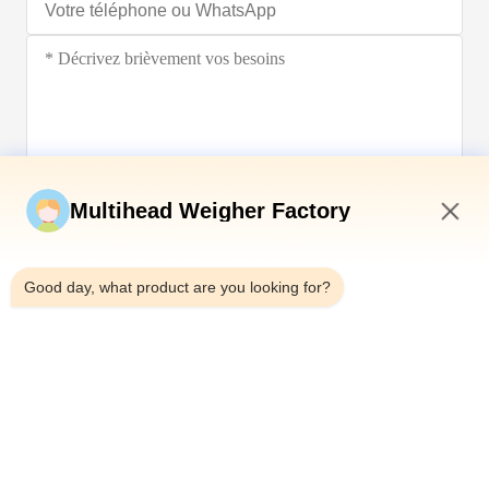
Soumettez maintenant
Multihead Weigher Factory
12:15 PM
Good day, what product are you looking for?
Télégramme：0086-18923335619
E-mail：sales@toupack.com