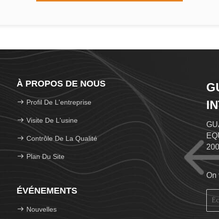
À PROPOS DE NOUS
G
Profil De L'entreprise
I
L
Visite De L'usine
GU
EQU
Contrôle De La Qualité
200
Plan Du Site
tec
la 
On 
lin
ÉVÉNEMENTS
pes
mem
Nouvelles
ins