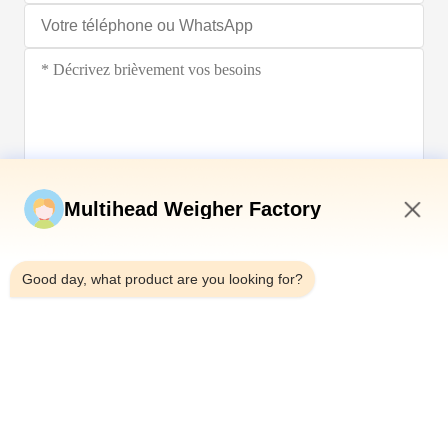
Soumettez maintenant
Multihead Weigher Factory
9:50 AM
Good day, what product are you looking for?
Télégramme：0086-18923335619
E-mail：sales@toupack.com