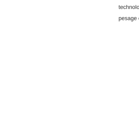
technolo
pesage e