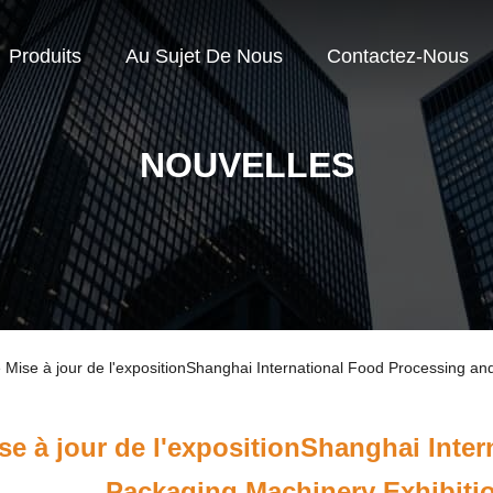
Produits
Au Sujet De Nous
Contactez-Nous
NOUVELLES
se Mise à jour de l'expositionShanghai International Food Processing a
se à jour de l'expositionShanghai Inte
Packaging Machinery Exhibitio