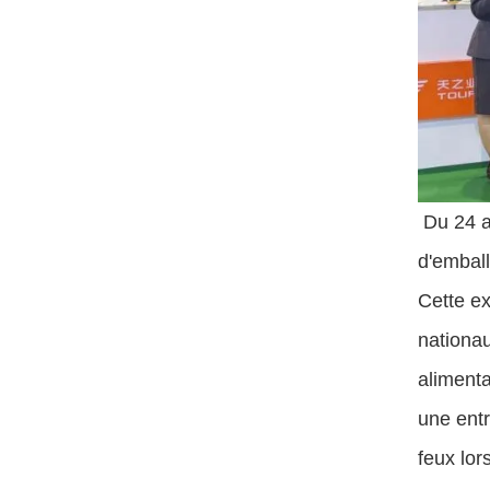
Du 24 au
d'emball
Cette ex
nationau
alimenta
une entr
feux lor