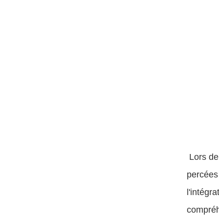
Lors de
percées 
l'intégr
compréhe