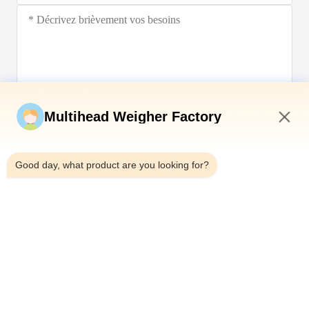
Soumettez maintenant
Multihead Weigher Factory
10:37 PM
Good day, what product are you looking for?
Télégramme：0086-18923335619
E-mail：sales@toupack.com
À PROPOS DE NOUS