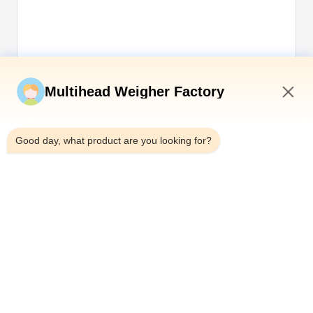
Soumettez maintenant
Multihead Weigher Factory
11:49 AM
Good day, what product are you looking for?
Télégramme：0086-18923335619
E-mail：sales@toupack.com
À PROPOS DE NOUS
Profil de l'entreprise