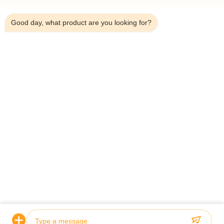
1:42 PM
Good day, what product are you looking for?
Télégramme：0086-18923335619
E-mail：sales@toupack.com
À PROPOS DE NOUS
Profil de l'entreprise
Visite de l'usine
Contrôle de la qualité
Plan du site
Politique de confidentialité
Chine Bonne qualité Peseuse associative Le
fournisseur. 2020-2026 GUANGDONG TOUPACK INTELLIGENT