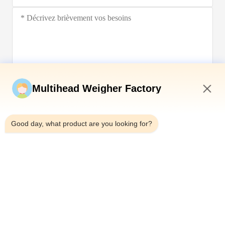
Soumettez maintenant
Multihead Weigher Factory
8:41 PM
Good day, what product are you looking for?
Télégramme：0086-18923335619
E-mail：sales@toupack.com
À PROPOS DE NOUS