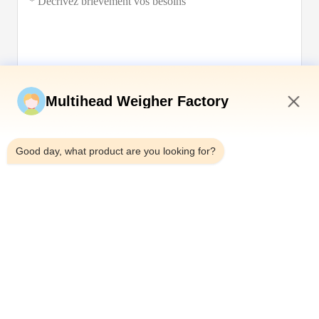
Soumettez maintenant
Multihead Weigher Factory
10:25 AM
Good day, what product are you looking for?
Télégramme：0086-18923335619
E-mail：sales@toupack.com
À PROPOS DE NOUS
Profil de l'entreprise